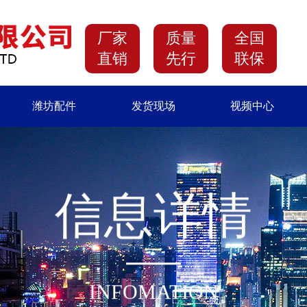
厂家
质量
全国
直销
先行
联保
潍坊配件
发货现场
视频中心
信
息
详
情
INFOMATION