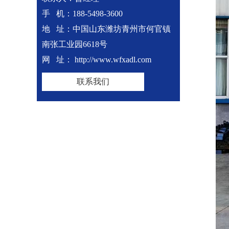
手 机：188-5498-3600
地 址：中国山东潍坊青州市何官镇
南张工业园6618号
网 址： http://www.wfxadl.com
联系我们